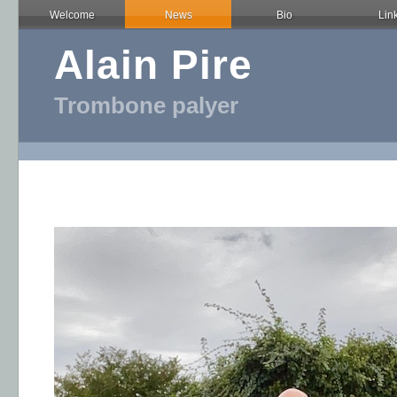
Welcome
News
Bio
Lin
Alain Pire
Trombone palyer