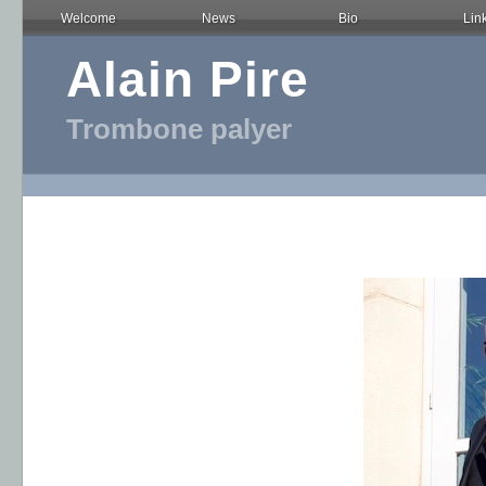
Welcome
News
Bio
Lin
Alain Pire
Trombone palyer