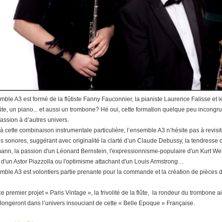
mble A3 est formé de la flûtiste Fanny Fauconnier, la pianiste Laurence Falisse et l
ûte, un piano... et aussi un trombone? Hé oui, cette formation quelque peu incongr
assion à d’autres univers.
à cette combinaison instrumentale particulière, l’ensemble A3 n’hésite pas à revisi
es sonores, suggérant avec originalité la clarté d’un Claude Debussy, la tendresse d
nn, la passion d'un Léonard Bernstein, l'expressionnisme-populaire d'un Kurt Weill, 
e d'un Astor Piazzolla ou l'optimisme attachant d'un Louis Armstrong…
mble A3 est volontiers partie prenante pour la commande et la création de pièces 
e premier projet « Paris Vintage », la frivolité de la flûte, la rondeur du trombone
longeront dans l’univers insouciant de cette « Belle Epoque » Française.