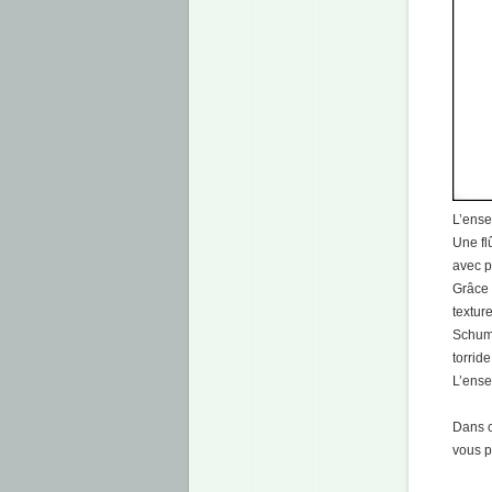
L’ense
Une fl
avec p
Grâce 
textur
Schuma
torrid
L’ense
Dans c
vous p